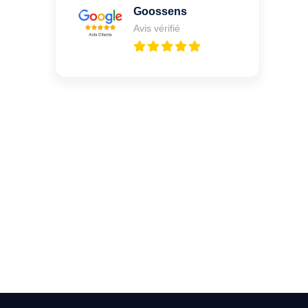
Goossens
Avis vérifié
Vous cherchez un expert
pour l'ouverture de coffre-
fort ? Appelez-moi 24h/7
0492 09 31 70