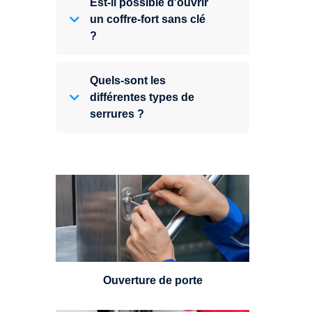
Est-il possible d'ouvrir
un coffre-fort sans clé
?
Quels-sont les
différentes types de
serrures ?
Vous avez perdu vos clés ou la
porte s'est refermée derrière vous
? Un serrurier est disponible
24h/7.
Ouverture de porte