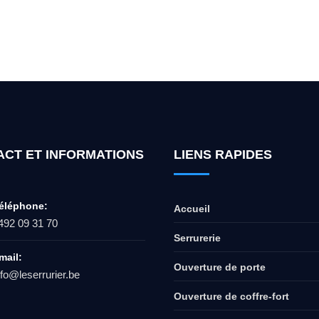
ur l'ouverture de coffre-fort ? Appel
ACT ET INFORMATIONS
LIENS RAPIDES
éléphone:
Accueil
492 09 31 70
Serrurerie
mail:
Ouverture de porte
nfo@leserrurier.be
Ouverture de coffre-fort