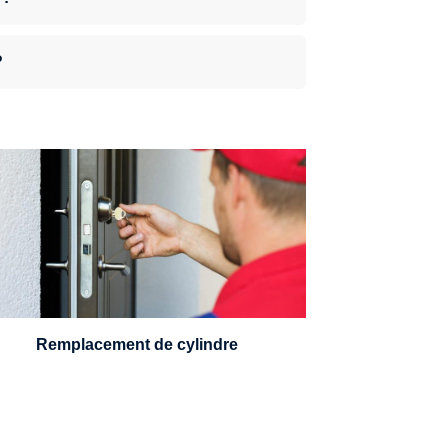
?
n serrurier sera en mesure de choisir et
remplacer un cylindre standard, à 5
leviers ou à 3 leviers, Mul-T-Lock ou
encore multipoints.
Remplacement de cylindre