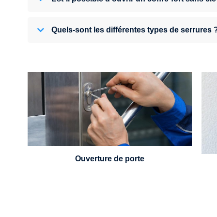
Quels-sont les différentes types de serrures 
U
Vous avez perdu vos clés ou la porte s'est
refermée derrière vous ? Un serrurier est
disponible 24h/7.
Ouverture de porte