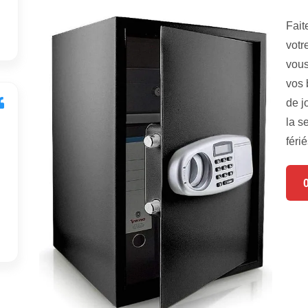
Fait
votr
vous
vos 
de j
la s
férié