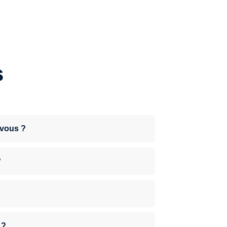
s
-vous ?
?
 ?