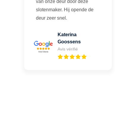
van onze deur door deze
slotenmaker. Hij opende de
deur zeer snel.
Katerina
Goossens
Avis vérifié
Une porte claquée ou un
oubli de clé à Grandmetz ?
Appelez-moi 24h/7