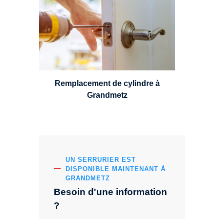
choisir et remplacer un cylindre
standard, à 5 leviers ou à 3
leviers, Mul-T-Lock ou encore
multipoints.
Remplacement de cylindre à
Grandmetz
UN SERRURIER EST
DISPONIBLE MAINTENANT À
GRANDMETZ
Besoin d'une information
?