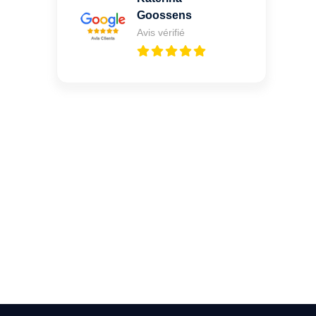
Goossens
Avis vérifié
Une porte claquée ou un
oubli de clé à Grune ?
Appelez-moi 24h/7
0492 09 31 70