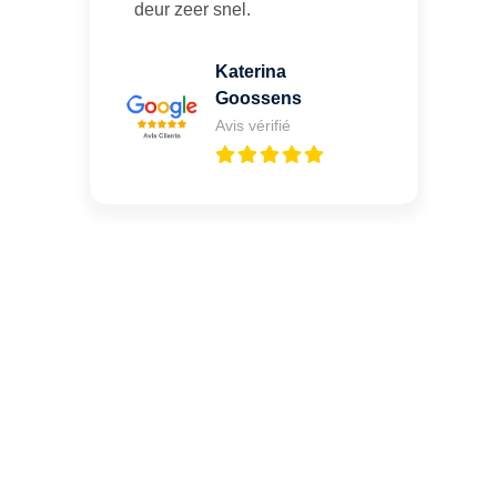
deur zeer snel.
Katerina
Goossens
Avis vérifié
Une porte claquée ou un
oubli de clé à Joncret ?
Appelez-moi 24h/7
0492 09 31 70