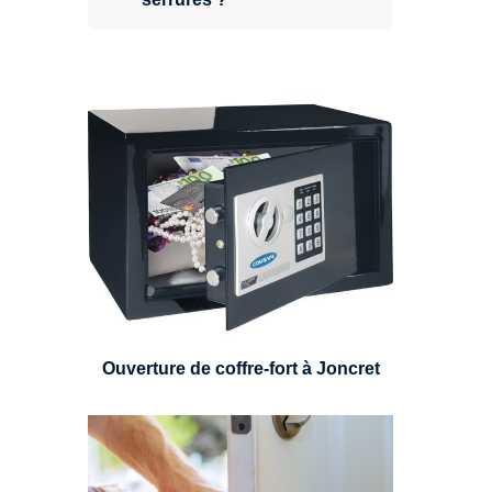
Expert en ouverture de coffre-fort,
nous pouvons intervenir sur
n'importe quel type de coffre.
Ouverture de coffre-fort à Joncret
Un serrurier sera en mesure de
choisir et remplacer un cylindre