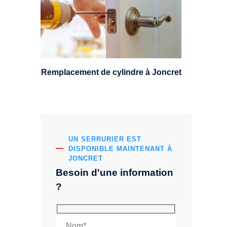
standard, à 5 leviers ou à 3
leviers, Mul-T-Lock ou encore
multipoints.
Remplacement de cylindre à Joncret
UN SERRURIER EST
DISPONIBLE MAINTENANT À
JONCRET
Besoin d'une information
?