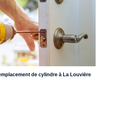
n serrurier sera en mesure de choisir et
remplacer un cylindre standard, à 5
leviers ou à 3 leviers, Mul-T-Lock ou
encore multipoints.
mplacement de cylindre à La Louvière
oi 24h/7
0492 09 31 70