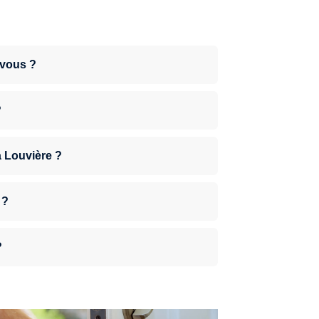
-vous ?
?
La Louvière ?
 ?
?