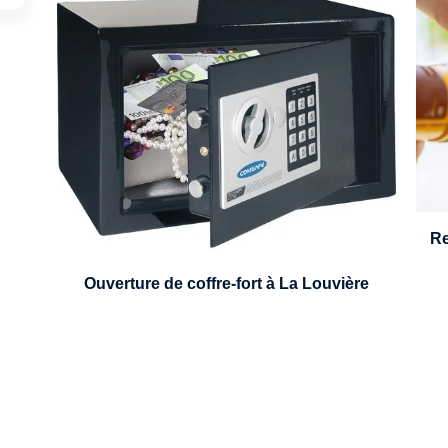
U
Expert en ouverture de coffre-fort, nous
pouvons intervenir sur n'importe quel type
de coffre.
Re
Ouverture de coffre-fort à La Louvière
bli de clé à La Louvière ? Appelez-m