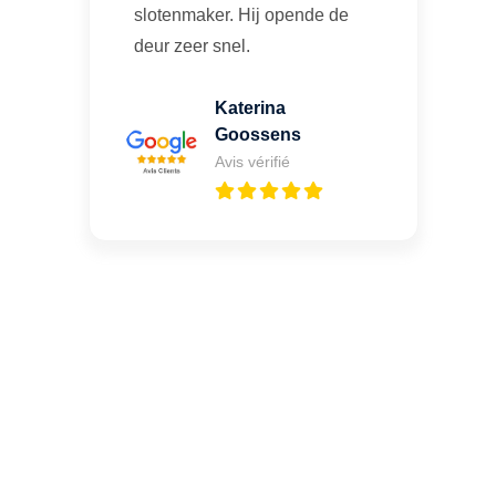
slotenmaker. Hij opende de
deur zeer snel.
Katerina
Goossens
Avis vérifié
Une porte claquée ou un
oubli de clé à Leernes ?
Appelez-moi 24h/7