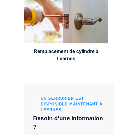
choisir et remplacer un cylindre
standard, à 5 leviers ou à 3
leviers, Mul-T-Lock ou encore
multipoints.
Remplacement de cylindre à
Leernes
UN SERRURIER EST
DISPONIBLE MAINTENANT À
LEERNES
Besoin d'une information
?