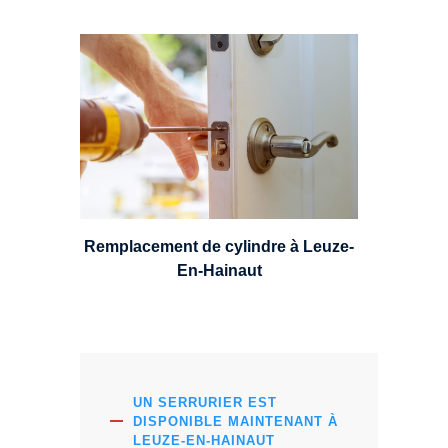
Un serrurier sera en mesure de
choisir et remplacer un cylindre
standard, à 5 leviers ou à 3
leviers, Mul-T-Lock ou encore
multipoints.
Remplacement de cylindre à Leuze-
En-Hainaut
UN SERRURIER EST
DISPONIBLE MAINTENANT À
LEUZE-EN-HAINAUT