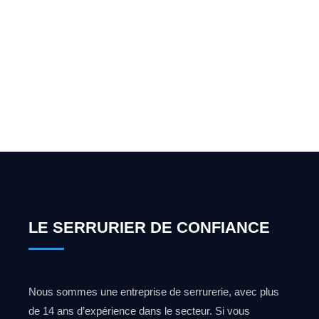
oubli de clé à Leuze-En-
Hainaut ? Appelez-moi
24h/7
0492 09 31 70
LE SERRURIER DE CONFIANCE
Nous sommes une entreprise de serrurerie, avec plus
de 14 ans d’expérience dans le secteur. Si vous