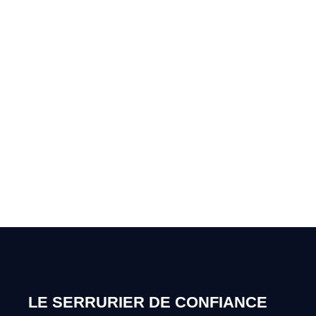
Une porte claquée ou un
oubli de clé à Masnuy-
Saint-Pierre ? Appelez-moi
24h/7
0492 09 31 70
LE SERRURIER DE CONFIANCE