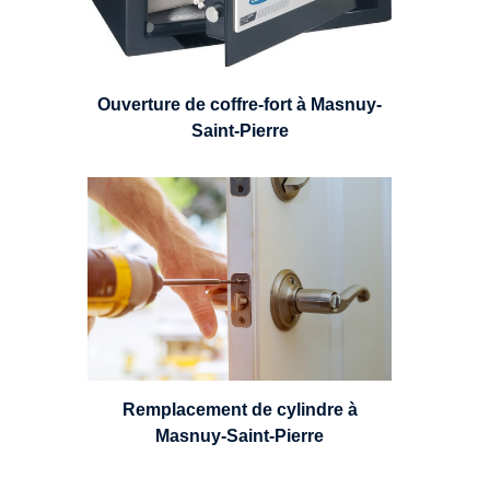
Ouverture de coffre-fort à Masnuy-
Saint-Pierre
Un serrurier sera en mesure de
choisir et remplacer un cylindre
standard, à 5 leviers ou à 3
leviers, Mul-T-Lock ou encore
multipoints.
Remplacement de cylindre à
Masnuy-Saint-Pierre