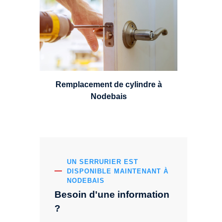
choisir et remplacer un cylindre
standard, à 5 leviers ou à 3
leviers, Mul-T-Lock ou encore
multipoints.
Remplacement de cylindre à
Nodebais
UN SERRURIER EST
DISPONIBLE MAINTENANT À
NODEBAIS
Besoin d'une information
?