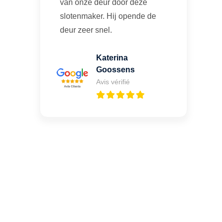
van onze deur door deze
slotenmaker. Hij opende de
deur zeer snel.
Katerina
Goossens
Avis vérifié
Une porte claquée ou un
oubli de clé à Nodebais ?
Appelez-moi 24h/7